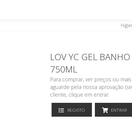
Higie
LOV YC GEL BANHO
750ML
Para comprar, ver preços ou mais 
aguarde pela nossa aprovação (se
cliente, clique em entrar.
REGISTO
ENTRAR