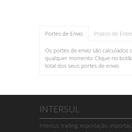
Portes de Envio
Prazos de Entr
Os portes de envio são calculados 
qualquer momento. Clique no botão 
total dos seus portes de envio.
INTERSUL
Intersul, trading, exportação, importa