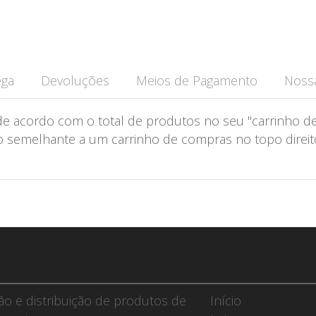
ega
Devoluções
Meios de Pagamento
Nossa
de acordo com o total de produtos no seu "carrinho de
semelhante a um carrinho de compras no topo direito 
ção e distribuição de produtos de
Início