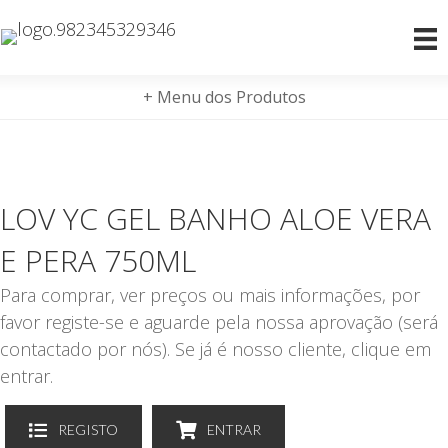
+ Menu dos Produtos
LOV YC GEL BANHO ALOE VERA
E PERA 750ML
Para comprar, ver preços ou mais informações, por
favor registe-se e aguarde pela nossa aprovação (será
contactado por nós). Se já é nosso cliente, clique em
entrar.
REGISTO
ENTRAR