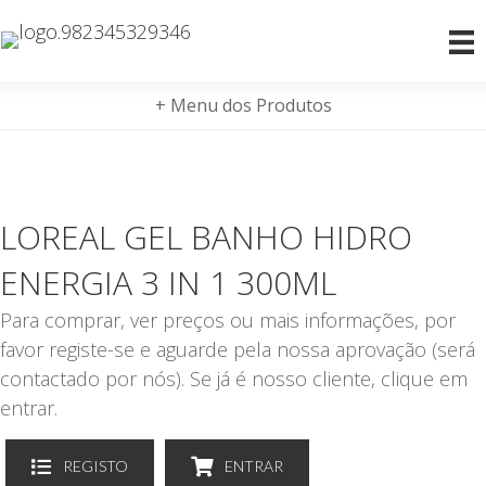
+ Menu dos Produtos
LOREAL GEL BANHO HIDRO
ENERGIA 3 IN 1 300ML
Para comprar, ver preços ou mais informações, por
favor registe-se e aguarde pela nossa aprovação (será
contactado por nós). Se já é nosso cliente, clique em
entrar.
REGISTO
ENTRAR