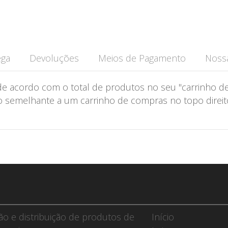
ega
Devoluções
Meios de Pagamento
Nossa
de acordo com o total de produtos no seu "carrinho de
semelhante a um carrinho de compras no topo direito 
ção e distribuição de produtos de
Início