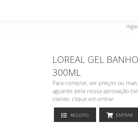
Higie
LOREAL GEL BANHO
300ML
Para comprar, ver preços ou mais 
aguarde pela nossa aprovação (se
cliente, clique em entrar.
REGISTO
ENTRAR