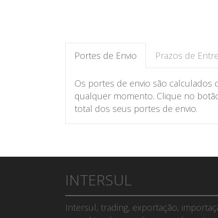
Portes de Envio
Prazos de Entr
Os portes de envio são calculados 
qualquer momento. Clique no botão 
total dos seus portes de envio.
INTERSUL
Intersul, trading, exportação, importa