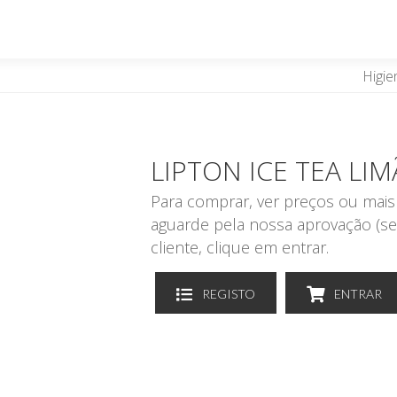
Higie
LIPTON ICE TEA L
Para comprar, ver preços ou mais 
aguarde pela nossa aprovação (se
cliente, clique em entrar.
REGISTO
ENTRAR