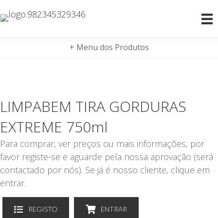
+ Menu dos Produtos
LIMPABEM TIRA GORDURAS
EXTREME 750ml
Para comprar, ver preços ou mais informações, por
favor registe-se e aguarde pela nossa aprovação (será
contactado por nós). Se já é nosso cliente, clique em
entrar.
REGISTO
ENTRAR