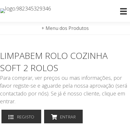
+ Menu dos Produtos
LIMPABEM ROLO COZINHA
SOFT 2 ROLOS
Para comprar, ver preços ou mais informações, por
favor registe-se e aguarde pela nossa aprovação (será
contactado por nós). Se já é nosso cliente, clique em
entrar.
REGISTO
ENTRAR