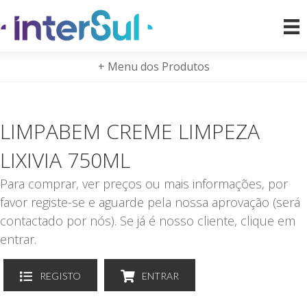
+ Menu dos Produtos
LIMPABEM CREME LIMPEZA
LIXIVIA 750ML
Para comprar, ver preços ou mais informações, por
favor registe-se e aguarde pela nossa aprovação (será
contactado por nós). Se já é nosso cliente, clique em
entrar.
REGISTO
ENTRAR