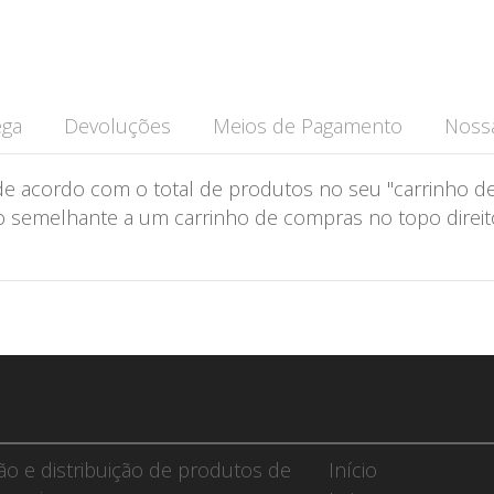
ega
Devoluções
Meios de Pagamento
Nossa
de acordo com o total de produtos no seu "carrinho de
semelhante a um carrinho de compras no topo direito 
ção e distribuição de produtos de
Início