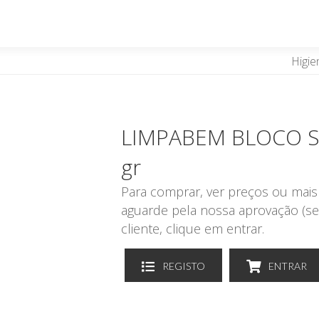
Higie
LIMPABEM BLOCO S
gr
Para comprar, ver preços ou mais 
aguarde pela nossa aprovação (se
cliente, clique em entrar.
REGISTO
ENTRAR