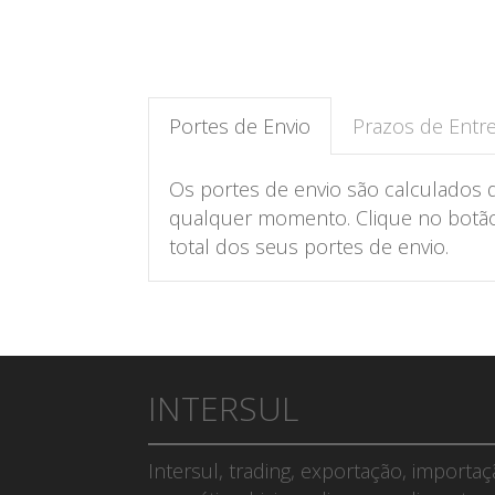
Portes de Envio
Prazos de Entr
Os portes de envio são calculados 
qualquer momento. Clique no botão 
total dos seus portes de envio.
INTERSUL
Intersul, trading, exportação, importa