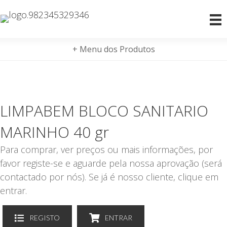
+ Menu dos Produtos
LIMPABEM BLOCO SANITARIO
MARINHO 40 gr
Para comprar, ver preços ou mais informações, por
favor registe-se e aguarde pela nossa aprovação (será
contactado por nós). Se já é nosso cliente, clique em
entrar.
REGISTO
ENTRAR