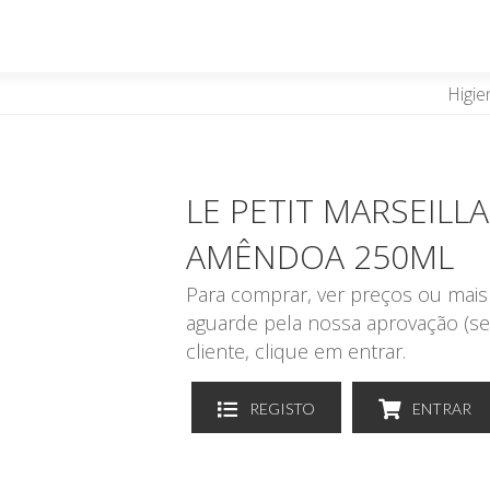
Higie
LE PETIT MARSEILL
AMÊNDOA 250ML
Para comprar, ver preços ou mais 
aguarde pela nossa aprovação (se
cliente, clique em entrar.
REGISTO
ENTRAR