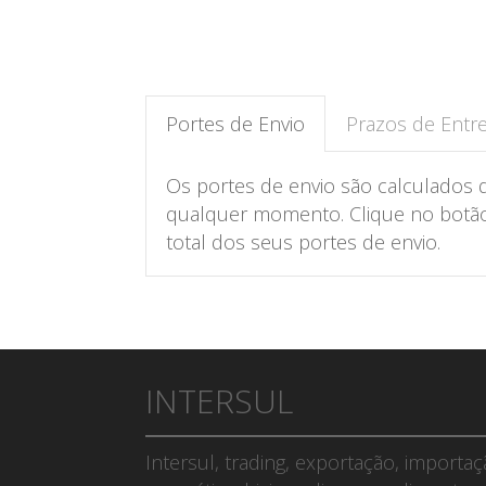
Portes de Envio
Prazos de Entr
Os portes de envio são calculados 
qualquer momento. Clique no botão 
total dos seus portes de envio.
INTERSUL
Intersul, trading, exportação, importa