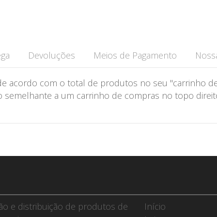
ega
Devoluções
Meios de Pagamento
Nossa
de acordo com o total de produtos no seu "carrinho de
semelhante a um carrinho de compras no topo direito 
ção e distribuição de produtos de
Início