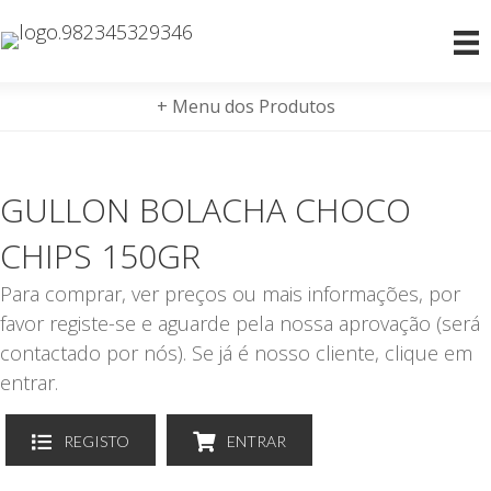
+ Menu dos Produtos
GULLON BOLACHA CHOCO
CHIPS 150GR
Para comprar, ver preços ou mais informações, por
favor registe-se e aguarde pela nossa aprovação (será
contactado por nós). Se já é nosso cliente, clique em
entrar.
REGISTO
ENTRAR