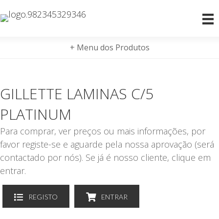
+ Menu dos Produtos
GILLETTE LAMINAS C/5
PLATINUM
Para comprar, ver preços ou mais informações, por
favor registe-se e aguarde pela nossa aprovação (será
contactado por nós). Se já é nosso cliente, clique em
entrar.
REGISTO
ENTRAR