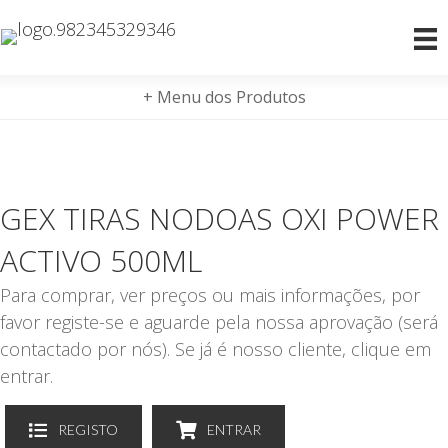
+ Menu dos Produtos
GEX TIRAS NODOAS OXI POWER
ACTIVO 500ML
Para comprar, ver preços ou mais informações, por
favor registe-se e aguarde pela nossa aprovação (será
contactado por nós). Se já é nosso cliente, clique em
entrar.
REGISTO
ENTRAR