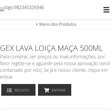
+ Menu dos Produtos
GEX LAVA LOIÇA MAÇA 500ML
Para comprar, ver preços ou mais informações, por
favor registe-se e aguarde pela nossa aprovação (será
contactado por nós). Se já é nosso cliente, clique em
entrar.
REGISTO
ENTRAR