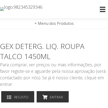
+ Menu dos Produtos
GEX DETERG. LIQ. ROUPA
TALCO 1450ML
Para comprar, ver preços ou mais informações, por
favor registe-se e aguarde pela nossa aprovação (será
contactado por nós). Se já é nosso cliente, clique em
entrar.
REGISTO
ENTRAR