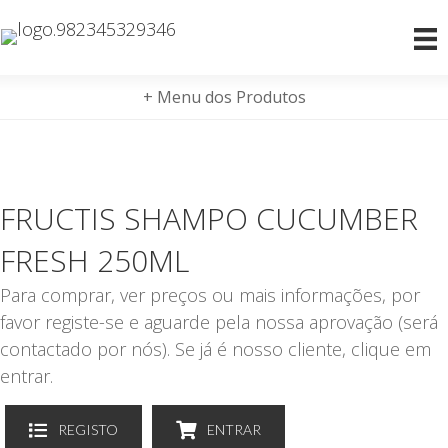
+ Menu dos Produtos
FRUCTIS SHAMPO CUCUMBER
FRESH 250ML
Para comprar, ver preços ou mais informações, por
favor registe-se e aguarde pela nossa aprovação (será
contactado por nós). Se já é nosso cliente, clique em
entrar.
REGISTO
ENTRAR