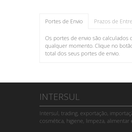
Portes de Envio
Prazos de Entr
Os portes de envio são calculados 
qualquer momento. Clique no botão 
total dos seus portes de envio.
INTERSUL
Intersul, trading, exportação, importa
cosmética, higiene, limpeza, alimentar 