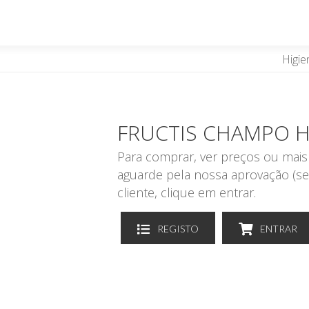
Higie
FRUCTIS CHAMPO 
Para comprar, ver preços ou mais 
aguarde pela nossa aprovação (se
cliente, clique em entrar.
REGISTO
ENTRAR