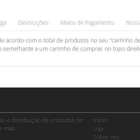
ega
Devoluções
Meios de Pagamento
Nossa
de acordo com o total de produtos no seu "carrinho de
semelhante a um carrinho de compras no topo direito 
ção e distribuição de produtos de
Início
e mais.
Loja
Sobre nós