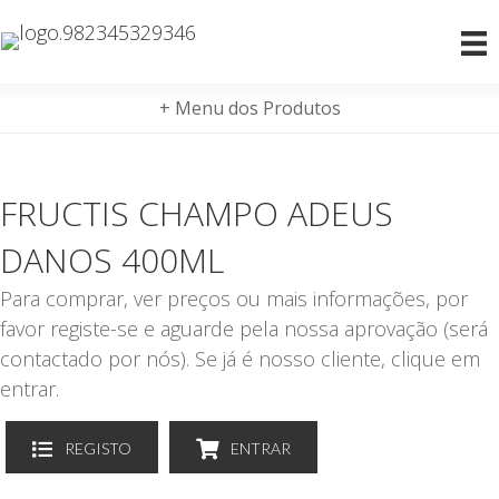
+ Menu dos Produtos
FRUCTIS CHAMPO ADEUS
DANOS 400ML
Para comprar, ver preços ou mais informações, por
favor registe-se e aguarde pela nossa aprovação (será
contactado por nós). Se já é nosso cliente, clique em
entrar.
REGISTO
ENTRAR