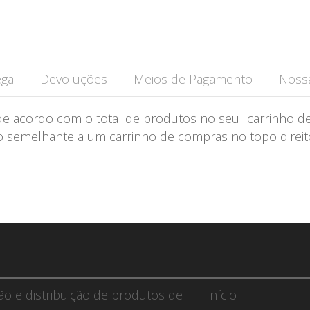
ega
Devoluções
Meios de Pagamento
Nossa
de acordo com o total de produtos no seu "carrinho de
semelhante a um carrinho de compras no topo direito 
ção e distribuição de produtos de
Início