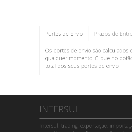
Portes de Envio
Prazos de Entr
Os portes de envio são calculados 
qualquer momento. Clique no botão 
total dos seus portes de envio.
INTERSUL
Intersul, trading, exportação, importa