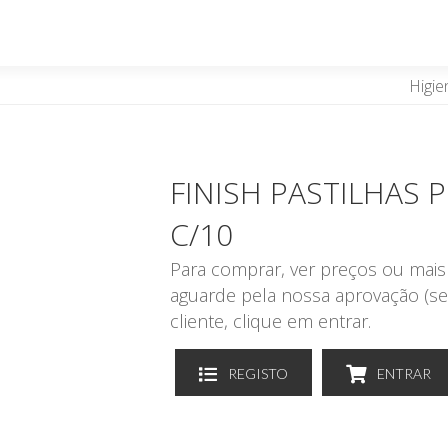
Higie
FINISH PASTILHAS 
C/10
Para comprar, ver preços ou mais 
aguarde pela nossa aprovação (se
cliente, clique em entrar.
REGISTO
ENTRAR