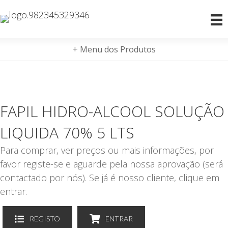
+ Menu dos Produtos
FAPIL HIDRO-ALCOOL SOLUÇÃO
LIQUIDA 70% 5 LTS
Para comprar, ver preços ou mais informações, por
favor registe-se e aguarde pela nossa aprovação (será
contactado por nós). Se já é nosso cliente, clique em
entrar.
REGISTO
ENTRAR