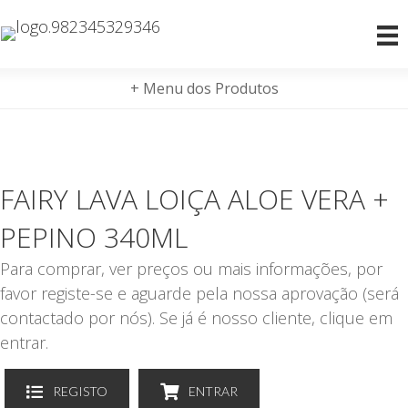
+ Menu dos Produtos
FAIRY LAVA LOIÇA ALOE VERA +
PEPINO 340ML
Para comprar, ver preços ou mais informações, por
favor registe-se e aguarde pela nossa aprovação (será
contactado por nós). Se já é nosso cliente, clique em
entrar.
REGISTO
ENTRAR