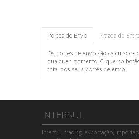
Portes de Envio
Prazos de Entr
Os portes de envio são calculados 
qualquer momento. Clique no botão 
total dos seus portes de envio.
INTERSUL
Intersul, trading, exportação, importa