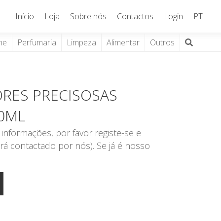
Início
Loja
Sobre nós
Contactos
Login
PT
ne
Perfumaria
Limpeza
Alimentar
Outros
ORES PRECISOSAS
0ML
informações, por favor registe-se e
rá contactado por nós). Se já é nosso