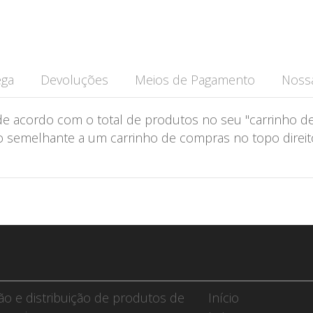
ega
Devoluções
Meios de Pagamento
Nossa
de acordo com o total de produtos no seu "carrinho de
semelhante a um carrinho de compras no topo direito 
ção e distribuição de produtos de
Início