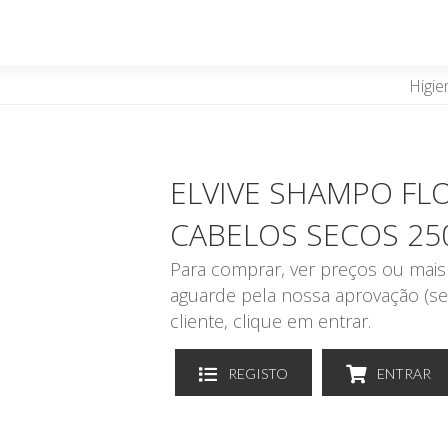
Higie
ELVIVE SHAMPO FL
CABELOS SECOS 25
Para comprar, ver preços ou mais 
aguarde pela nossa aprovação (se
cliente, clique em entrar.
REGISTO
ENTRAR