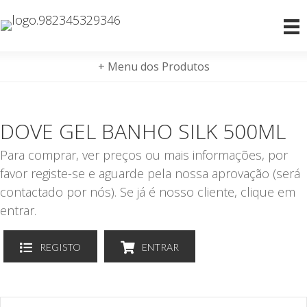
+ Menu dos Produtos
DOVE GEL BANHO SILK 500ML
Para comprar, ver preços ou mais informações, por
favor registe-se e aguarde pela nossa aprovação (será
contactado por nós). Se já é nosso cliente, clique em
entrar.
REGISTO
ENTRAR