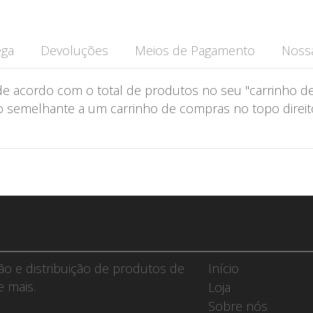
ega
Devoluções
Meios de Pagamento
Nossa
de acordo com o total de produtos no seu "carrinho de
semelhante a um carrinho de compras no topo direito 
ção e distribuição de produtos de
Início
e mais.
Loja
Sobre nós