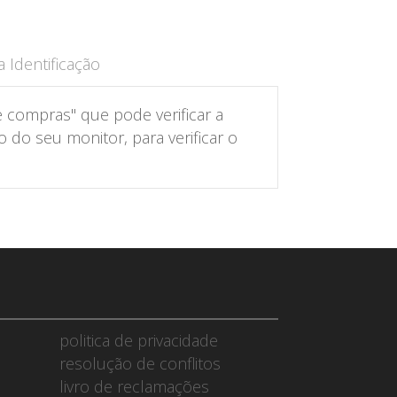
 Identificação
 compras" que pode verificar a
do seu monitor, para verificar o
politica de privacidade
resolução de conflitos
livro de reclamações