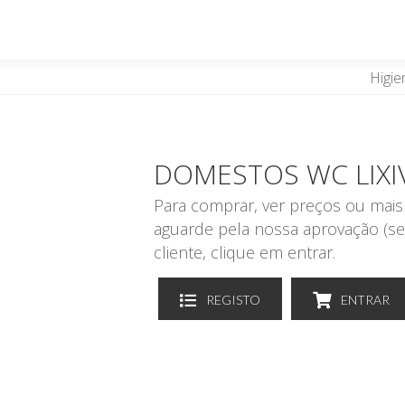
Higie
DOMESTOS WC LIXIV
Para comprar, ver preços ou mais 
aguarde pela nossa aprovação (se
cliente, clique em entrar.
REGISTO
ENTRAR