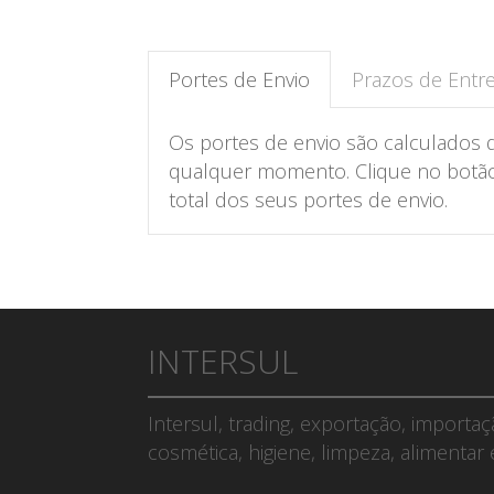
Portes de Envio
Prazos de Entr
Os portes de envio são calculados 
qualquer momento. Clique no botão 
total dos seus portes de envio.
INTERSUL
Intersul, trading, exportação, importa
cosmética, higiene, limpeza, alimentar 