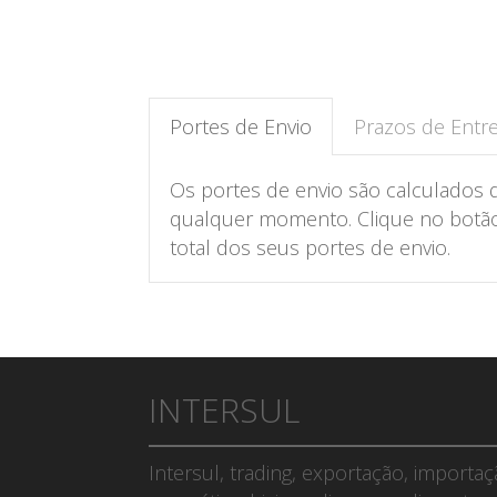
Portes de Envio
Prazos de Entr
Os portes de envio são calculados 
qualquer momento. Clique no botão 
total dos seus portes de envio.
INTERSUL
Intersul, trading, exportação, importa