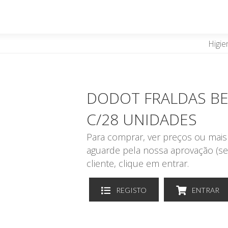
Higie
DODOT FRALDAS BE
C/28 UNIDADES
Para comprar, ver preços ou mais 
aguarde pela nossa aprovação (se
cliente, clique em entrar.
REGISTO
ENTRAR