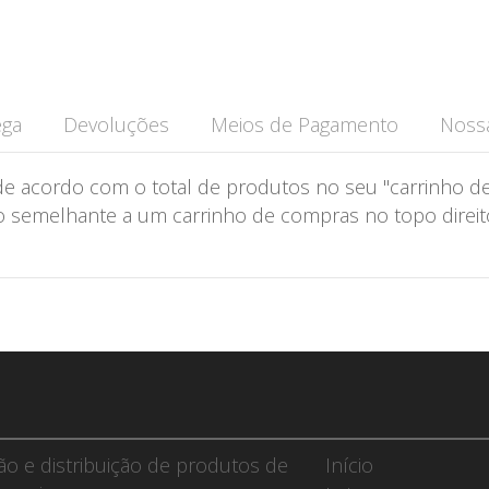
ega
Devoluções
Meios de Pagamento
Nossa
de acordo com o total de produtos no seu "carrinho de
semelhante a um carrinho de compras no topo direito 
ção e distribuição de produtos de
Início