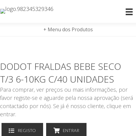
+ Menu dos Produtos
DODOT FRALDAS BEBE SECO
T/3 6-10KG C/40 UNIDADES
Para comprar, ver preços ou mais informações, por
favor registe-se e aguarde pela nossa aprovação (será
contactado por nós). Se já é nosso cliente, clique em
entrar.
REGISTO
ENTRAR