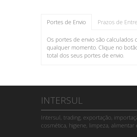
Portes de Envio
Prazos de Entr
Os portes de envio são calculados 
qualquer momento. Clique no botão 
total dos seus portes de envio.
INTERSUL
Intersul, trading, exportação, importa
cosmética, higiene, limpeza, alimentar 