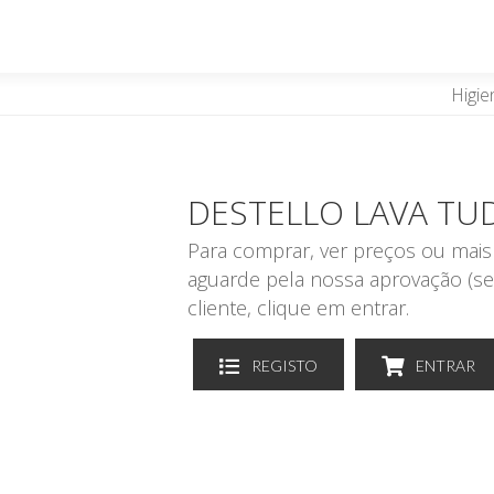
Higie
DESTELLO LAVA TUD
Para comprar, ver preços ou mais 
aguarde pela nossa aprovação (se
cliente, clique em entrar.
REGISTO
ENTRAR