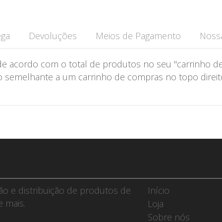
ega
Devoluções
Meios de Pagamento
Nossa
de acordo com o total de produtos no seu "carrinho de
semelhante a um carrinho de compras no topo direito 
ção e distribuição de produtos de
Início
e mais.
Loja
Sobre nós