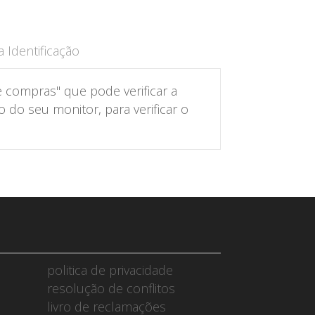
 Identificação
 compras" que pode verificar a
do seu monitor, para verificar o
politica de privacidade
resolução de conflitos
livro de reclamações