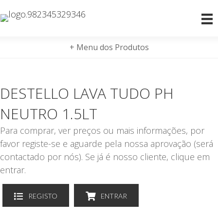
+ Menu dos Produtos
DESTELLO LAVA TUDO PH
NEUTRO 1.5LT
Para comprar, ver preços ou mais informações, por
favor registe-se e aguarde pela nossa aprovação (será
contactado por nós). Se já é nosso cliente, clique em
entrar.
REGISTO
ENTRAR