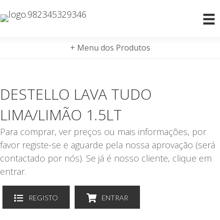
+ Menu dos Produtos
DESTELLO LAVA TUDO
LIMA/LIMÃO 1.5LT
Para comprar, ver preços ou mais informações, por
favor registe-se e aguarde pela nossa aprovação (será
contactado por nós). Se já é nosso cliente, clique em
entrar.
REGISTO
ENTRAR