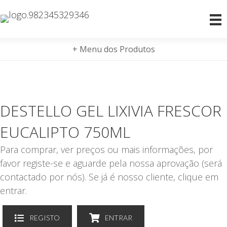
+ Menu dos Produtos
DESTELLO GEL LIXIVIA FRESCOR
EUCALIPTO 750ML
Para comprar, ver preços ou mais informações, por
favor registe-se e aguarde pela nossa aprovação (será
contactado por nós). Se já é nosso cliente, clique em
entrar.
REGISTO
ENTRAR