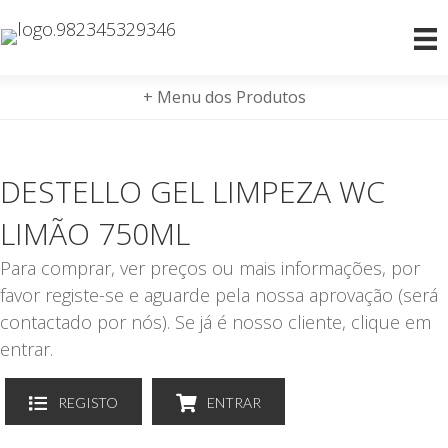
+ Menu dos Produtos
DESTELLO GEL LIMPEZA WC
LIMÃO 750ML
Para comprar, ver preços ou mais informações, por
favor registe-se e aguarde pela nossa aprovação (será
contactado por nós). Se já é nosso cliente, clique em
entrar.
REGISTO
ENTRAR