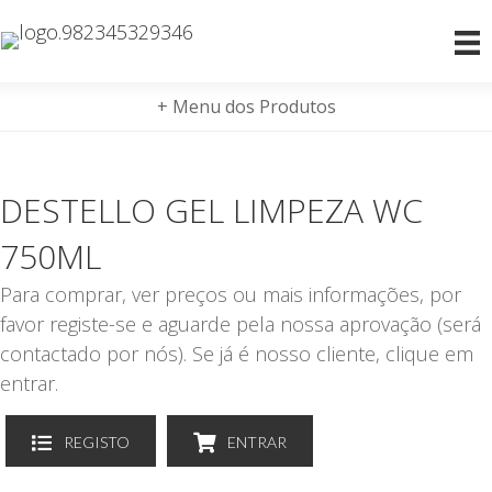
+ Menu dos Produtos
DESTELLO GEL LIMPEZA WC
750ML
Para comprar, ver preços ou mais informações, por
favor registe-se e aguarde pela nossa aprovação (será
contactado por nós). Se já é nosso cliente, clique em
entrar.
REGISTO
ENTRAR