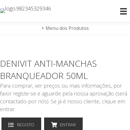
+ Menu dos Produtos
DENIVIT ANTI-MANCHAS
BRANQUEADOR 50ML
Para comprar, ver preços ou mais informações, por
favor registe-se e aguarde pela nossa aprovação (será
contactado por nós). Se já é nosso cliente, clique em
entrar.
REGISTO
ENTRAR