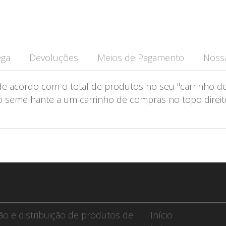
ega
Devoluções
Meios de Pagamento
Nossa
de acordo com o total de produtos no seu "carrinho de
semelhante a um carrinho de compras no topo direito 
ção e distribuição de produtos de
Início