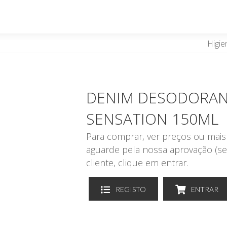
Higie
DENIM DESODORAN
SENSATION 150ML
Para comprar, ver preços ou mais 
aguarde pela nossa aprovação (se
cliente, clique em entrar.
REGISTO
ENTRAR