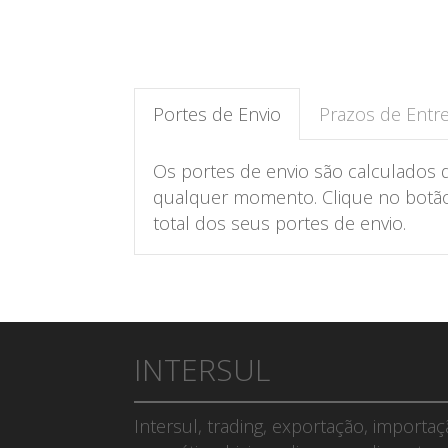
Portes de Envio
Prazos de Entr
Os portes de envio são calculados 
qualquer momento. Clique no botão 
total dos seus portes de envio.
INTERSUL
Intersul, trading, exportação, importa