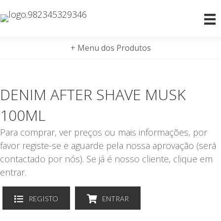
+ Menu dos Produtos
DENIM AFTER SHAVE MUSK
100ML
Para comprar, ver preços ou mais informações, por
favor registe-se e aguarde pela nossa aprovação (será
contactado por nós). Se já é nosso cliente, clique em
entrar.
REGISTO
ENTRAR