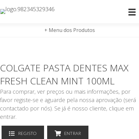
+ Menu dos Produtos
COLGATE PASTA DENTES MAX
FRESH CLEAN MINT 100ML
Para comprar, ver preços ou mais informações, por
favor registe-se e aguarde pela nossa aprovação (será
contactado por nós). Se já é nosso cliente, clique em
entrar.
REGISTO
ENTRAR