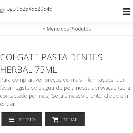
+ Menu dos Produtos
COLGATE PASTA DENTES
HERBAL 75ML
Para comprar, ver preços ou mais informações, por
favor registe-se e aguarde pela nossa aprovação (será
contactado por nós). Se já é nosso cliente, clique em
entrar.
REGISTO
ENTRAR