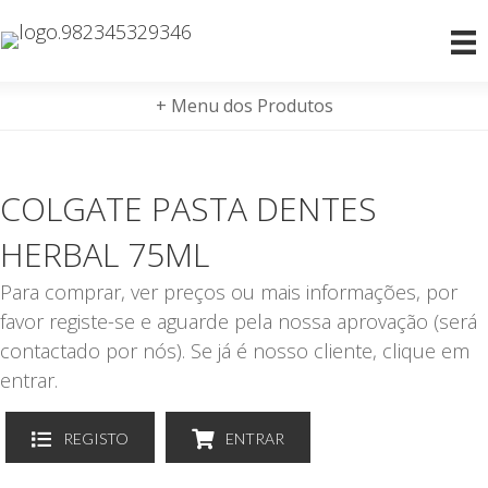
+ Menu dos Produtos
COLGATE PASTA DENTES
HERBAL 75ML
Para comprar, ver preços ou mais informações, por
favor registe-se e aguarde pela nossa aprovação (será
contactado por nós). Se já é nosso cliente, clique em
entrar.
REGISTO
ENTRAR