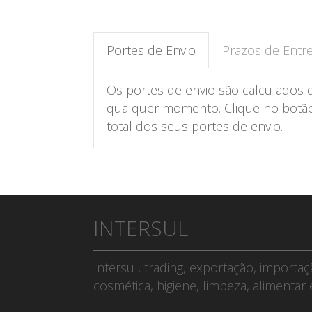
Portes de Envio
Prazos de Entr
Os portes de envio são calculados 
qualquer momento. Clique no botão 
total dos seus portes de envio.
INTERSUL
Intersul, trading, exportação, importa
cosmética, higiene, limpeza, alimentar 