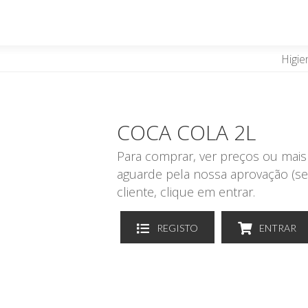
Higie
COCA COLA 2L
Para comprar, ver preços ou mais 
aguarde pela nossa aprovação (se
cliente, clique em entrar.
REGISTO
ENTRAR