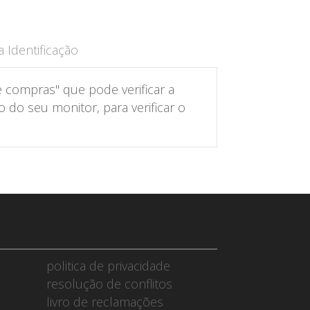
 Identificação
 compras" que pode verificar a
do seu monitor, para verificar o
politica de privacidade
resolução de conflitos
livro de reclamações