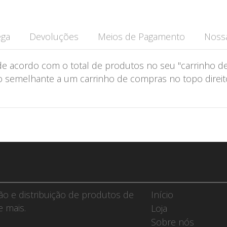
ega
Devoluções
Meios de Pagamento
Nossa
de acordo com o total de produtos no seu "carrinho de
semelhante a um carrinho de compras no topo direito 
ção e distribuição de produtos de
Início
e mais.
Loja
Sobre nós