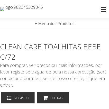
+ Menu dos Produtos
CLEAN CARE TOALHITAS BEBE
C/72
Para comprar, ver preços ou mais informações, por
favor registe-se e aguarde pela nossa aprovação (será
contactado por nós). Se já é nosso cliente, clique em
entrar.
REGISTO
ENTRAR