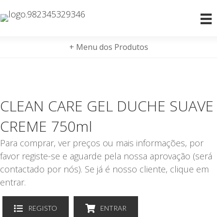
+ Menu dos Produtos
CLEAN CARE GEL DUCHE SUAVE
CREME 750ml
Para comprar, ver preços ou mais informações, por
favor registe-se e aguarde pela nossa aprovação (será
contactado por nós). Se já é nosso cliente, clique em
entrar.
REGISTO
ENTRAR