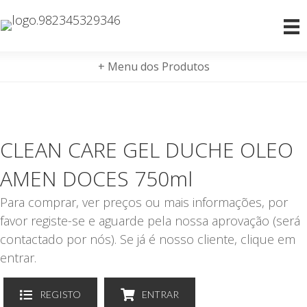
+ Menu dos Produtos
CLEAN CARE GEL DUCHE OLEO
AMEN DOCES 750ml
Para comprar, ver preços ou mais informações, por
favor registe-se e aguarde pela nossa aprovação (será
contactado por nós). Se já é nosso cliente, clique em
entrar.
REGISTO
ENTRAR