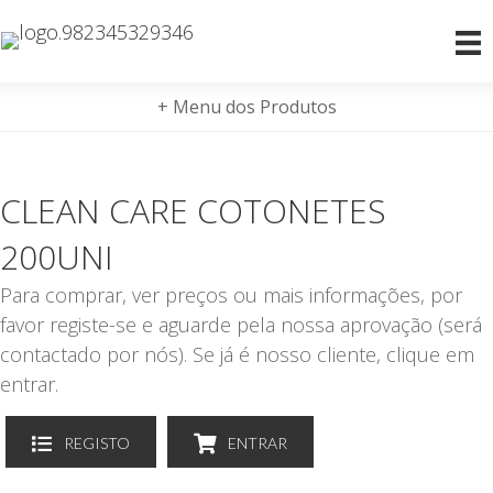
+ Menu dos Produtos
CLEAN CARE COTONETES
200UNI
Para comprar, ver preços ou mais informações, por
favor registe-se e aguarde pela nossa aprovação (será
contactado por nós). Se já é nosso cliente, clique em
entrar.
REGISTO
ENTRAR