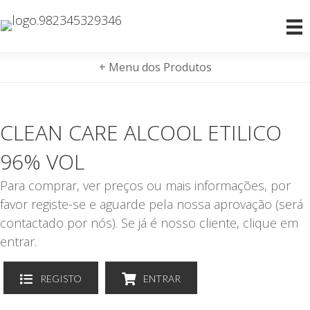
+ Menu dos Produtos
CLEAN CARE ALCOOL ETILICO
96% VOL
Para comprar, ver preços ou mais informações, por
favor registe-se e aguarde pela nossa aprovação (será
contactado por nós). Se já é nosso cliente, clique em
entrar.
REGISTO
ENTRAR