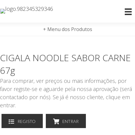
+ Menu dos Produtos
CIGALA NOODLE SABOR CARNE
67g
Para comprar, ver preços ou mais informações, por
favor registe-se e aguarde pela nossa aprovação (será
contactado por nós). Se já é nosso cliente, clique em
entrar.
REGISTO
ENTRAR