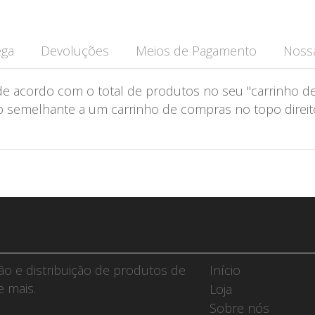
ega
Devoluções
Meios de Pagamento
Nossa
de acordo com o total de produtos no seu "carrinho de
semelhante a um carrinho de compras no topo direito 
ção e distribuição de produtos de
Início
e mais.
Loja
Sobre nós