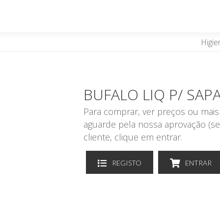
Higie
BUFALO LIQ P/ SAP
Para comprar, ver preços ou mais 
aguarde pela nossa aprovação (se
cliente, clique em entrar.
REGISTO
ENTRAR