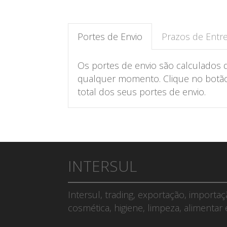
Portes de Envio
Prazos de Entr
Os portes de envio são calculados 
qualquer momento. Clique no botão 
total dos seus portes de envio.
INTERSUL
Intersul, trading, exportação, importa
cosmética, higiene, limpeza, alimentar 