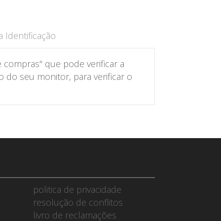
 Identificação
 compras" que pode verificar a
do seu monitor, para verificar o
politica de privacidade
resolução de conflitos
livro de reclamações