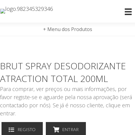
+ Menu dos Produtos
BRUT SPRAY DESODORIZANTE
ATRACTION TOTAL 200ML
Para comprar, ver preços ou mais informações, por
favor registe-se e aguarde pela nossa aprovação (será
contactado por nós). Se já é nosso cliente, clique em
entrar.
REGISTO
ENTRAR