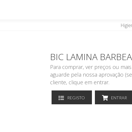
Higie
BIC LAMINA BARB
Para comprar, ver preços ou mais 
aguarde pela nossa aprovação (se
cliente, clique em entrar.
REGISTO
ENTRAR