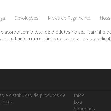
ega
Devoluções
Meios de Pagamento
Nossa
de acordo com o total de produtos no seu "carrinho de
semelhante a um carrinho de compras no topo direito 
ção e distribuição de produtos de
Início
e mais.
Loja
Sobre nós