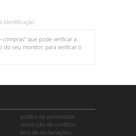
 Identificação
 compras" que pode verificar a
do seu monitor, para verificar o
politica de privacidade
resolução de conflitos
livro de reclamações