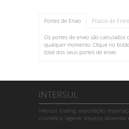
Portes de Envio
Prazos de Entr
Os portes de envio são calculados 
qualquer momento. Clique no botão 
total dos seus portes de envio.
INTERSUL
Intersul, trading, exportação, importa
cosmética, higiene, limpeza, alimentar 