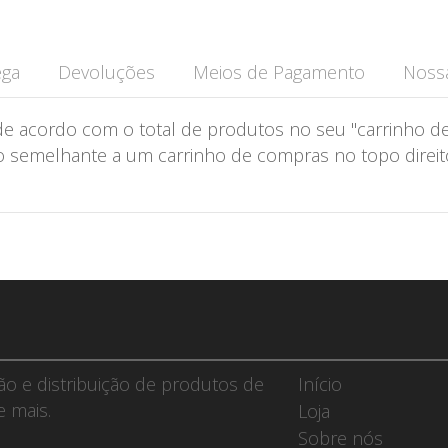
ega
Devoluções
Meios de Pagamento
Nossa
de acordo com o total de produtos no seu "carrinho de
semelhante a um carrinho de compras no topo direito 
ção e distribuição de produtos de
Início
e mais.
Loja
Sobre nós