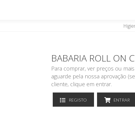
Higie
BABARIA ROLL ON 
Para comprar, ver preços ou mais 
aguarde pela nossa aprovação (se
cliente, clique em entrar.
REGISTO
ENTRAR