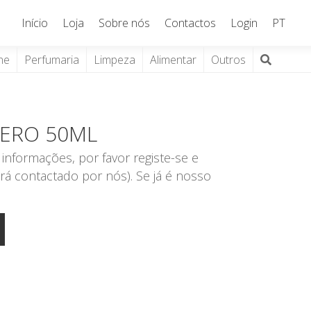
Início
Loja
Sobre nós
Contactos
Login
PT
ne
Perfumaria
Limpeza
Alimentar
Outros
CERO 50ML
informações, por favor registe-se e
rá contactado por nós). Se já é nosso