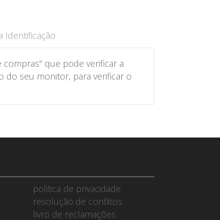
 Identificação
 compras" que pode verificar a
do seu monitor, para verificar o
politica de privacidade
resolução de conflitos
livro de reclamações