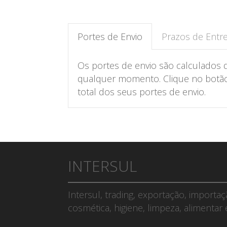
Portes de Envio
Prazos de Entr
Os portes de envio são calculados 
qualquer momento. Clique no botão 
total dos seus portes de envio.
INTERSUL
Intersul, trading, exportação, importa
cosmética, higiene, limpeza, alimentar 